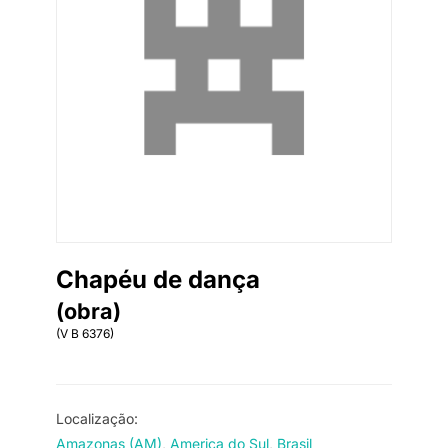
Chapéu de dança
(obra)
(V B 6376)
Localização:
Amazonas (AM)
America do Sul
Brasil