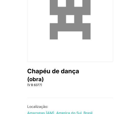
Chapéu de dança
(obra)
(V B 6377)
Localização:
Amazonas (AM)
America do Sul
Brasil