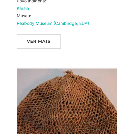
Povo Indigena:
Karajá
Museu:
Peabody Museum (Cambridge, EUA)
VER MAIS