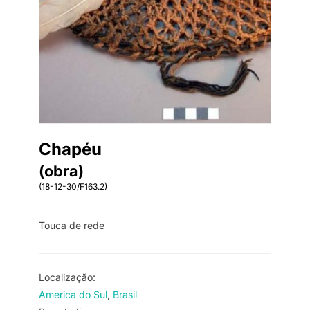
Chapéu
(obra)
(18-12-30/F163.2)
Touca de rede
Localização:
America do Sul
Brasil