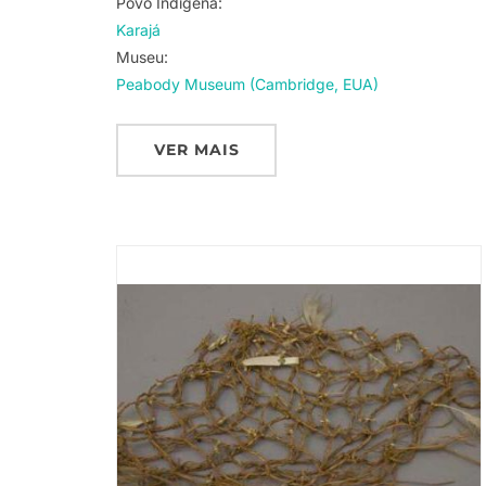
Povo Indigena:
Karajá
Museu:
Peabody Museum (Cambridge, EUA)
VER MAIS