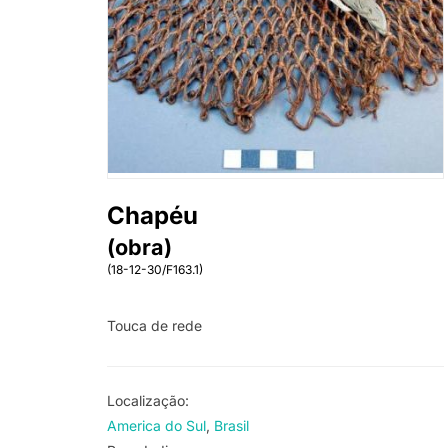
Chapéu
(obra)
(18-12-30/F163.1)
Touca de rede
Localização:
America do Sul
Brasil