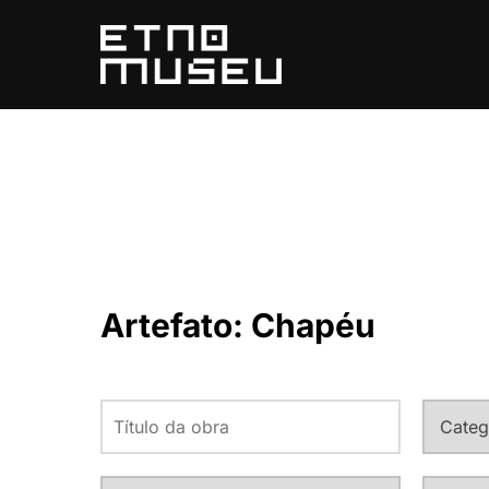
Pular
para
o
conteúdo
Artefato:
Chapéu