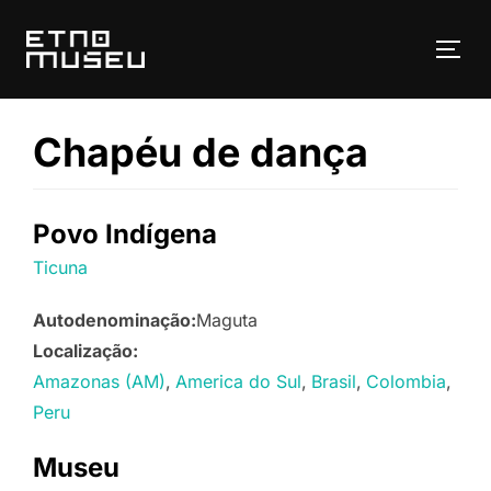
Pular
para
ALT
o
conteúdo
Chapéu de dança
Povo Indígena
Ticuna
Autodenominação:
Maguta
Localização:
Amazonas (AM)
America do Sul
Brasil
Colombia
Peru
Museu