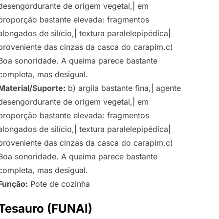
desengordurante de origem vegetal,| em
proporção bastante elevada: fragmentos
alongados de silício,| textura paralelepipédica|
proveniente das cinzas da casca do carapim.c)
Boa sonoridade. A queima parece bastante
completa, mas desigual.
Material/Suporte:
b) argila bastante fina,| agente
desengordurante de origem vegetal,| em
proporção bastante elevada: fragmentos
alongados de silício,| textura paralelepipédica|
proveniente das cinzas da casca do carapim.c)
Boa sonoridade. A queima parece bastante
completa, mas desigual.
Função:
Pote de cozinha
Tesauro (FUNAI)