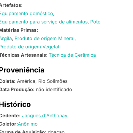
Artefatos:
Equipamento doméstico
Equipamento para serviço de alimentos
Pote
Matérias Primas:
Argila
Produto de origem Mineral
Produto de origem Vegetal
Técnicas Artesanais:
Técnica de Cerâmica
Proveniência
Coleta:
América, Rio Solimões
Data Produção:
não identificado
Histórico
Cedente:
Jacques d'Anthonay
Coletor:
Anônimo
Forma de Aquisição:
doacao