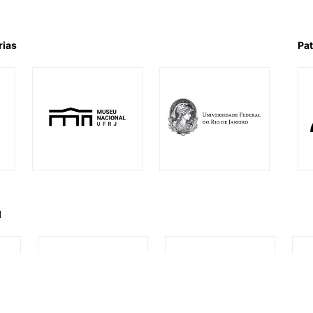
rias
Pat
l