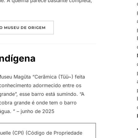
de. A queima parece bastante completa,
O MUSEU DE ORIGEM
Indígena
useu Magüta “Cerâmica (Tüü~) feita
 conhecimento adormecido entre os
grande”, esse barro está sumindo. “A
a cobra grande é onde tem o barro
água. ” – junho de 2025
tuelle (CPI) (Código de Propriedade