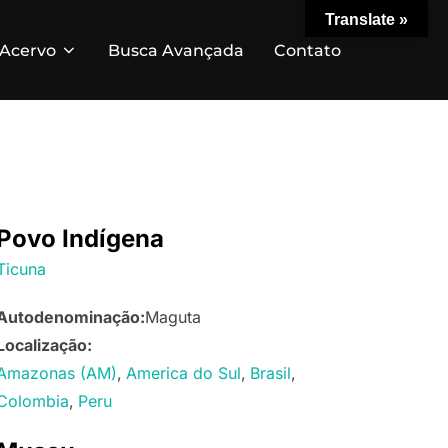
Translate »
Acervo
Busca Avançada
Contato
Povo Indígena
Ticuna
Autodenominação:
Maguta
Localização:
Amazonas (AM)
America do Sul
Brasil
Colombia
Peru