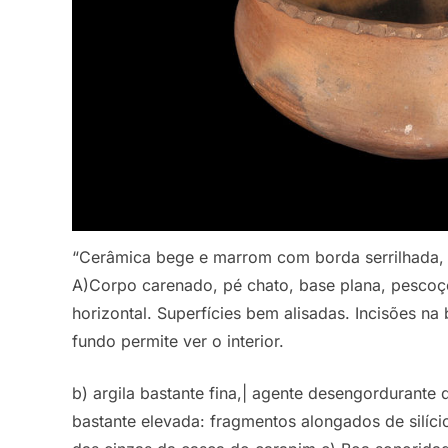
“Cerâmica bege e marrom com borda serrilhada, 
A)Corpo carenado, pé chato, base plana, pesco
horizontal. Superfícies bem alisadas. Incisões n
fundo permite ver o interior.
b) argila bastante fina,| agente desengordurante
bastante elevada: fragmentos alongados de silício