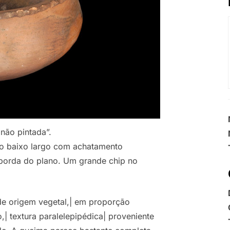
não pintada”.
ço baixo largo com achatamento
a borda do plano. Um grande chip no
 de origem vegetal,| em proporção
,| textura paralelepipédica| proveniente