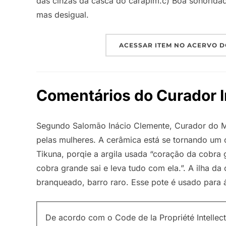
das cinzas da casca do carapim.c) Boa sonorida
mas desigual.
ACESSAR ITEM NO ACERVO D
Comentários do Curador 
Segundo Salomão Inácio Clemente, Curador do M
pelas mulheres. A cerâmica está se tornando um
Tikuna, porqie a argila usada “coração da cobra 
cobra grande sai e leva tudo com ela.”. A ilha d
branqueado, barro raro. Esse pote é usado para 
De acordo com o Code de la Propriété Intellec