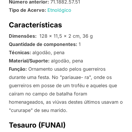
Número anterior:
71.1882.57.51
Tipo de Acervo:
Etnológico
Características
Dimensões:
128 x 11,5 x 2 cm, 36 g
Quantidade de componentes:
1
Técnicas:
algodão, pena
Material/Suporte:
algodão, pena
Função:
Ornamento usado pelos guerreiros
durante uma festa. No "pariauae- ra", onde os
guerreiros em posse de um troféu e aqueles que
caíram no campo de batalha foram
homenageados, as viúvas destes últimos usavam o
"cururape" de seu marido.
Tesauro (FUNAI)