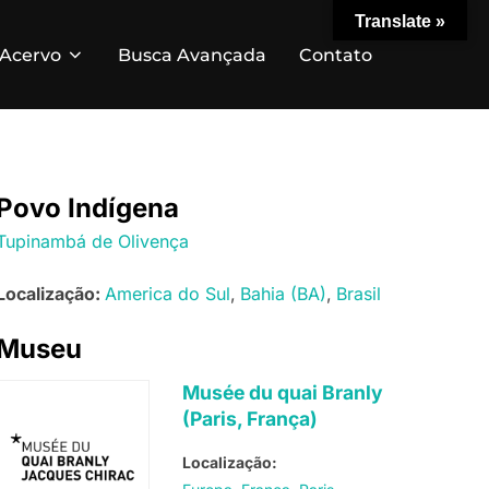
Translate »
Acervo
Busca Avançada
Contato
Povo Indígena
Tupinambá de Olivença
Localização:
America do Sul
Bahia (BA)
Brasil
Museu
Musée du quai Branly
(Paris, França)
Localização: