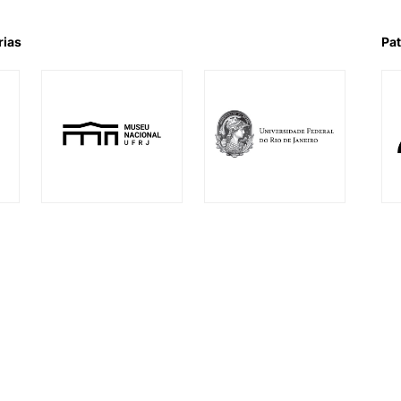
rias
Pat
l