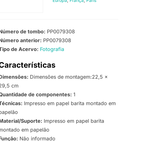
Europa
França
Paris
Número de tombo:
PP0079308
Número anterior:
PP0079308
Tipo de Acervo:
Fotografia
Características
Dimensões:
Dimensões de montagem:22,5 x
29,5 cm
Quantidade de componentes:
1
Técnicas:
Impresso em papel barita montado em
papelão
Material/Suporte:
Impresso em papel barita
montado em papelão
Função:
Não informado