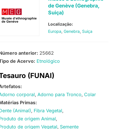
de Genève (Genebra,
Suiça)
Localização:
Europa
Genebra
Suiça
Número anterior:
25662
Tipo de Acervo:
Etnológico
Tesauro (FUNAI)
Artefatos:
Adorno corporal
Adorno para Tronco
Colar
Matérias Primas:
Dente (Animal)
Fibra Vegetal
Produto de origem Animal
Produto de origem Vegetal
Semente