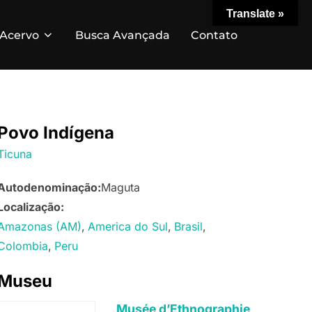
Translate »
Acervo
Busca Avançada
Contato
Povo Indígena
Ticuna
Autodenominação:
Maguta
Localização:
Amazonas (AM)
America do Sul
Brasil
Colombia
Peru
Museu
Musée d’Ethnographie