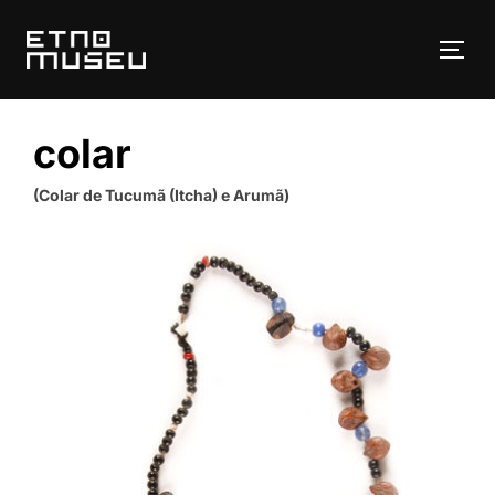
Pular
para
ALT
o
conteúdo
colar
(Colar de Tucumã (Itcha) e Arumã)