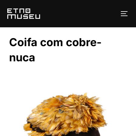
Pular
para
ALT
o
conteúdo
Coifa com cobre-
nuca