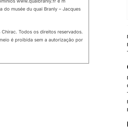
domínios www.quaibranly.fr e m
via do musée du quai Branly – Jacques
Chirac. Todos os direitos reservados.
meio é proibida sem a autorização por