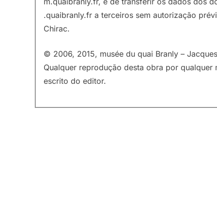
m.quaibranly.fr, e de transferir os dados dos 
.quaibranly.fr a terceiros sem autorização pré
Chirac.
© 2006, 2015, musée du quai Branly – Jacques 
Qualquer reprodução desta obra por qualquer 
escrito do editor.