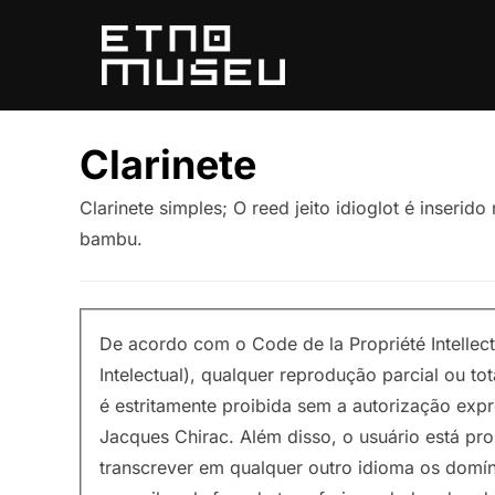
Pular
para
o
conteúdo
Clarinete
Clarinete simples; O reed jeito idioglot é inserid
bambu.
De acordo com o Code de la Propriété Intellec
Intelectual), qualquer reprodução parcial ou to
é estritamente proibida sem a autorização exp
Jacques Chirac. Além disso, o usuário está pro
transcrever em qualquer outro idioma os domín