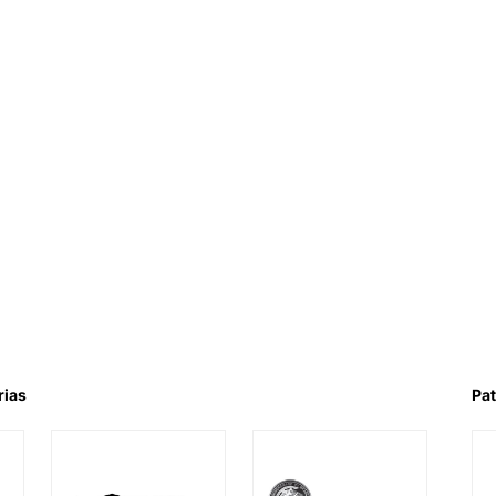
rias
Pat