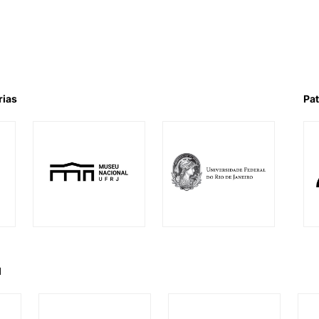
rias
Pat
l