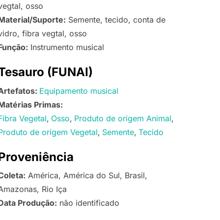
vegtal, osso
Material/Suporte:
Semente, tecido, conta de
vidro, fibra vegtal, osso
Função:
Instrumento musical
Tesauro (FUNAI)
Artefatos:
Equipamento musical
Matérias Primas:
Fibra Vegetal
Osso
Produto de origem Animal
Produto de origem Vegetal
Semente
Tecido
Proveniência
Coleta:
América, América do Sul, Brasil,
Amazonas, Rio Iça
Data Produção:
não identificado