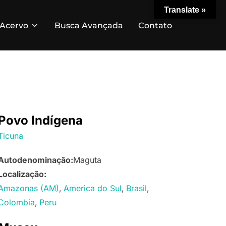
Translate »
Acervo
Busca Avançada
Contato
Povo Indígena
Ticuna
Autodenominação:
Maguta
Localização:
Amazonas (AM)
America do Sul
Brasil
Colombia
Peru