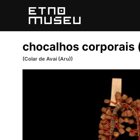
Pular
para
o
conteúdo
chocalhos corporais 
(Colar de Avaí (Aru))