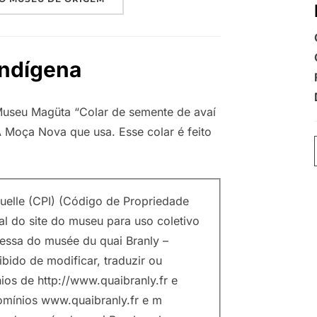
Indígena
useu Magüta “Colar de semente de avaí
 Moça Nova que usa. Esse colar é feito
tuelle (CPI) (Código de Propriedade
tal do site do museu para uso coletivo
ressa do musée du quai Branly –
ibido de modificar, traduzir ou
ios de http://www.quaibranly.fr e
domínios www.quaibranly.fr e m