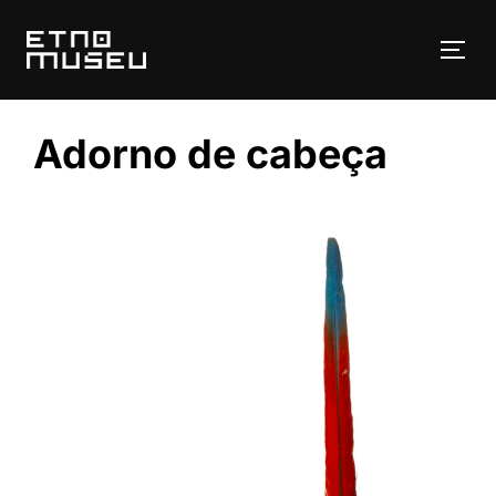
Pular
para
ALT
o
conteúdo
Adorno de cabeça