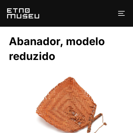
Pular
para
ALT
o
conteúdo
Abanador, modelo
reduzido