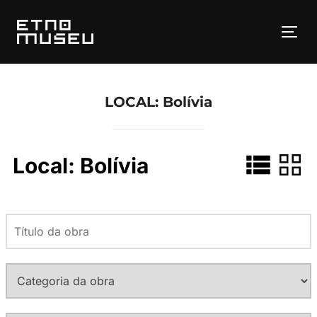
Pular
para
ALT
o
conteúdo
LOCAL:
Bolívia
Local:
Bolívia