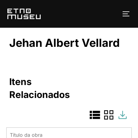
Pular
para
ALT
o
conteúdo
Jehan Albert Vellard
Itens
Relacionados