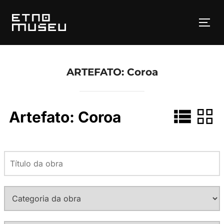
Pular
para
ALT
o
conteúdo
ARTEFATO:
Coroa
Artefato:
Coroa