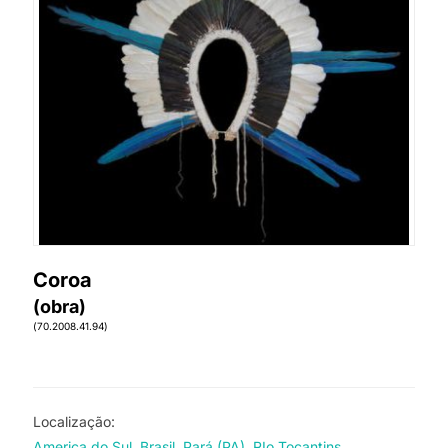
Coroa
(obra)
(70.2008.41.94)
Localização:
America do Sul
Brasil
Pará (PA)
RIo Tocantins