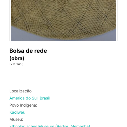
Bolsa de rede
(obra)
(V B 1529)
Localização:
America do Sul
Brasil
Povo Indigena:
Kadiwéu
Museu:
Ethnologisches Museum (Berlim, Alemanha)