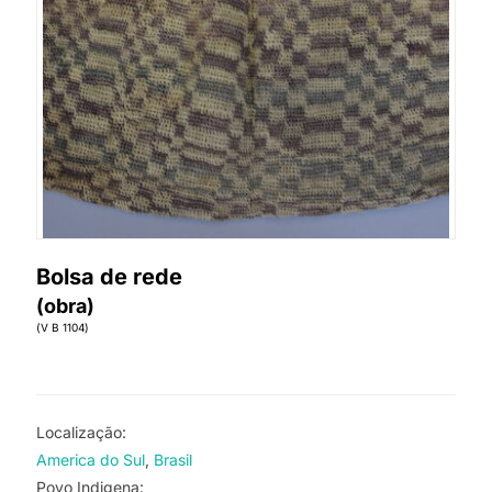
Bolsa de rede
(obra)
(V B 1104)
Localização:
America do Sul
Brasil
Povo Indigena: