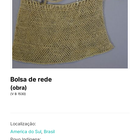
Bolsa de rede
(obra)
(V B 1530)
Localização:
America do Sul
Brasil
Povo Indigena: