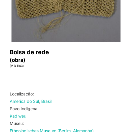
Bolsa de rede
(obra)
(V B 1103)
Localização:
America do Sul
Brasil
Povo Indigena:
Kadiwéu
Museu:
Ethnologisches Museum (Berlim, Alemanha)