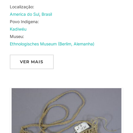
Localização:
America do Sul
Brasil
Povo Indigena:
Kadiwéu
Museu:
Ethnologisches Museum (Berlim, Alemanha)
VER MAIS