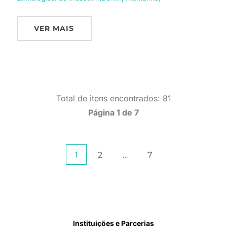
VER MAIS
Total de itens encontrados: 81
Página 1 de 7
Paginação
1
2
…
7
de
posts
Instituições e Parcerias