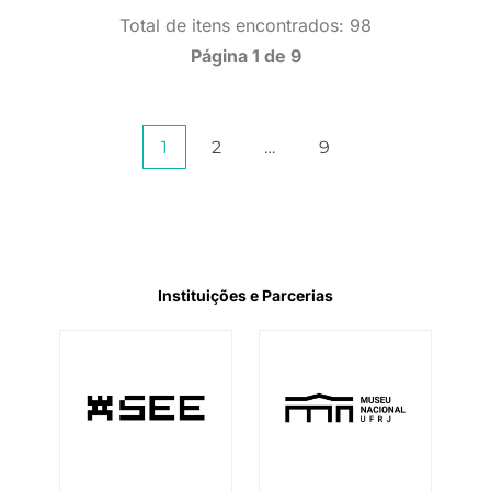
Total de itens encontrados: 98
Página 1 de 9
Paginação
1
2
…
9
de
posts
Instituições e Parcerias