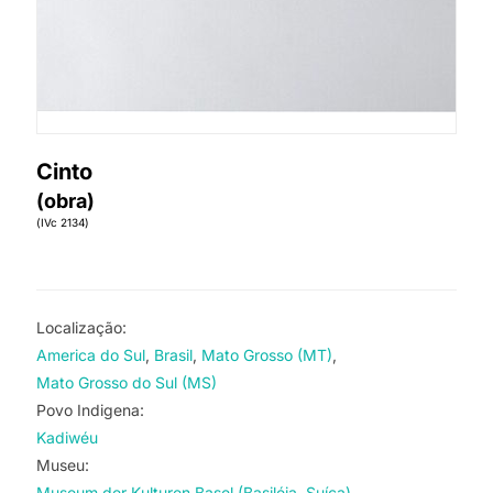
Cinto
(obra)
(IVc 2134)
Localização:
America do Sul
Brasil
Mato Grosso (MT)
Mato Grosso do Sul (MS)
Povo Indigena:
Kadiwéu
Museu:
Museum der Kulturen Basel (Basiléia, Suíça)