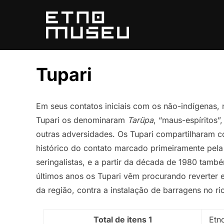
Pular
para
o
conteúdo
Tupari
Em seus contatos iniciais com os não-indígenas,
Tupari os denominaram
Tarüpa
, “maus-espíritos”
outras adversidades. Os Tupari compartilharam 
histórico do contato marcado primeiramente pela
seringalistas, e a partir da década de 1980 tamb
últimos anos os Tupari vêm procurando reverter 
da região, contra a instalação de barragens no ri
Total de itens 1
Etn