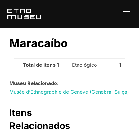
Pular
para
ALT
o
conteúdo
Maracaíbo
Total de itens 1
Etnológico
1
Museu Relacionado:
Musée d’Ethnographie de Genève (Genebra, Suiça)
Itens
Relacionados