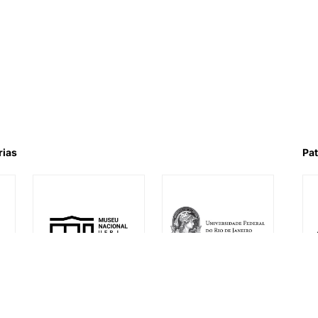
rias
Pat