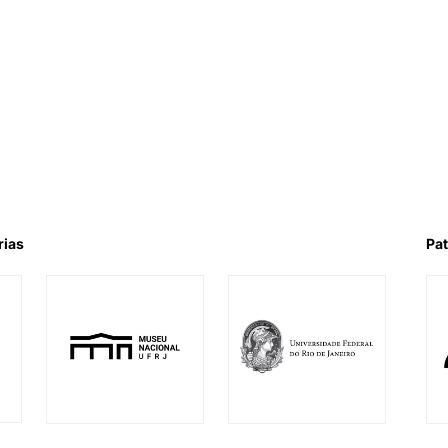
rias
Pat