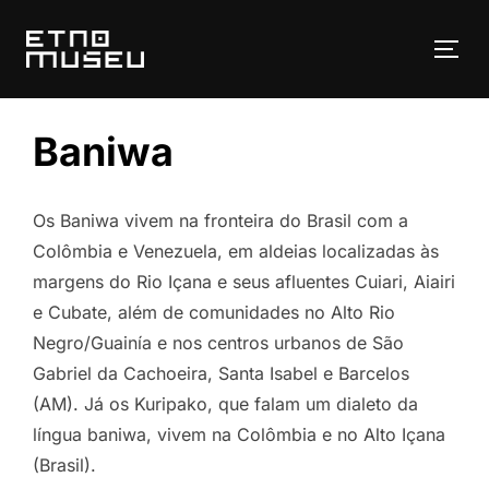
Pular
para
ALT
o
conteúdo
Baniwa
Os Baniwa vivem na fronteira do Brasil com a
Colômbia e Venezuela, em aldeias localizadas às
margens do Rio Içana e seus afluentes Cuiari, Aiairi
e Cubate, além de comunidades no Alto Rio
Negro/Guainía e nos centros urbanos de São
Gabriel da Cachoeira, Santa Isabel e Barcelos
(AM). Já os Kuripako, que falam um dialeto da
língua baniwa, vivem na Colômbia e no Alto Içana
(Brasil).