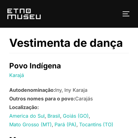
Pular
para
ALT
o
conteúdo
Vestimenta de dança
Povo Indígena
Karajá
Autodenominação:
Iny
Iny Karaja
Outros nomes para o povo:
Carajás
Localização:
America do Sul
Brasil
Goiás (GO)
Mato Grosso (MT)
Pará (PA)
Tocantins (TO)