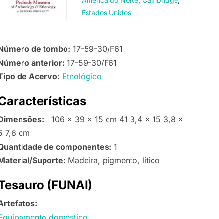
América do Norte
Cambridge
Estados Unidos
Número de tombo:
17-59-30/F61
Número anterior:
17-59-30/F61
Tipo de Acervo:
Etnológico
Características
Dimensões:
106 x 39 x 15 cm 41 3,4 x 15 3,8 x
5 7,8 cm
Quantidade de componentes:
1
Material/Suporte:
Madeira, pigmento, lítico
Tesauro (FUNAI)
Artefatos:
Equipamento doméstico