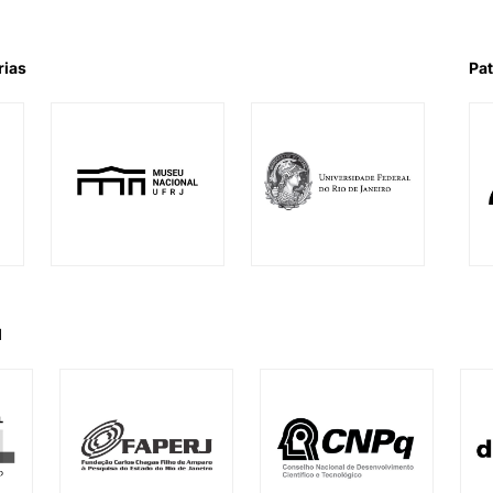
rias
Pat
l