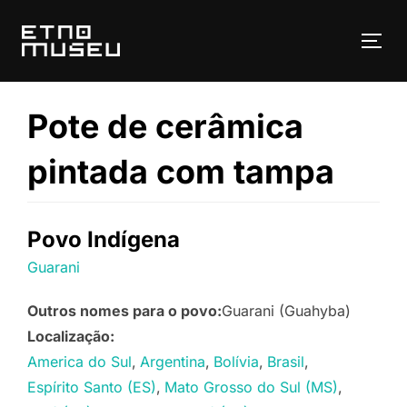
Pular
para
ALT
o
conteúdo
Pote de cerâmica
pintada com tampa
Povo Indígena
Guarani
Outros nomes para o povo:
Guarani (Guahyba)
Localização:
America do Sul
Argentina
Bolívia
Brasil
Espírito Santo (ES)
Mato Grosso do Sul (MS)