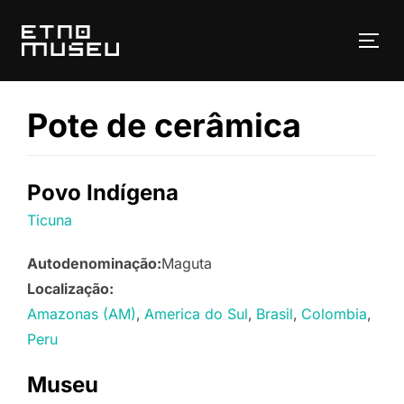
Pular
para
ALT
o
conteúdo
Pote de cerâmica
Povo Indígena
Ticuna
Autodenominação:
Maguta
Localização:
Amazonas (AM)
America do Sul
Brasil
Colombia
Peru
Museu