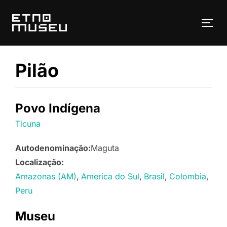
Pular
para
ALT
o
conteúdo
Pilão
Povo Indígena
Ticuna
Autodenominação:
Maguta
Localização:
Amazonas (AM)
America do Sul
Brasil
Colombia
Peru
Museu