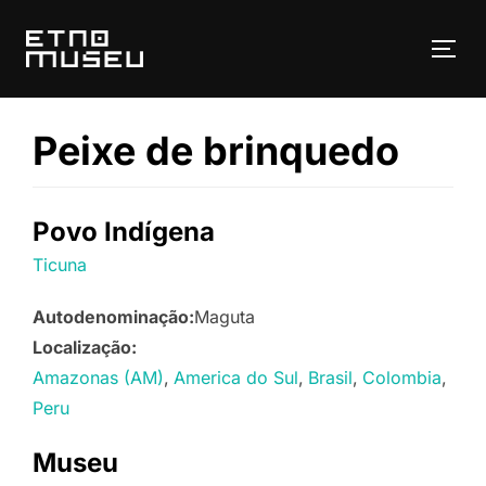
Pular
para
ALT
o
conteúdo
Peixe de brinquedo
Povo Indígena
Ticuna
Autodenominação:
Maguta
Localização:
Amazonas (AM)
America do Sul
Brasil
Colombia
Peru
Museu