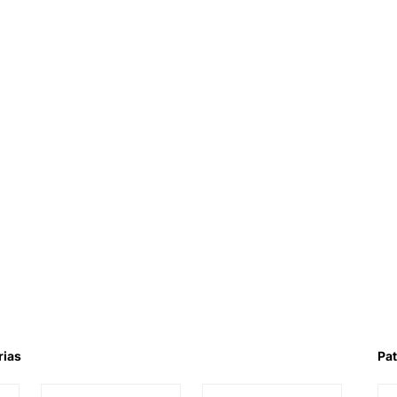
rias
Pat