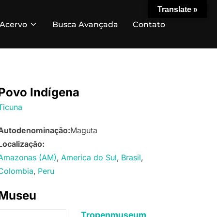
Translate »
Acervo
Busca Avançada
Contato
Povo Indígena
Ticuna
Autodenominação:
Maguta
Localização:
Amazonas (AM)
America do Sul
Brasil
Colombia
Peru
Museu
Tropenmuseum