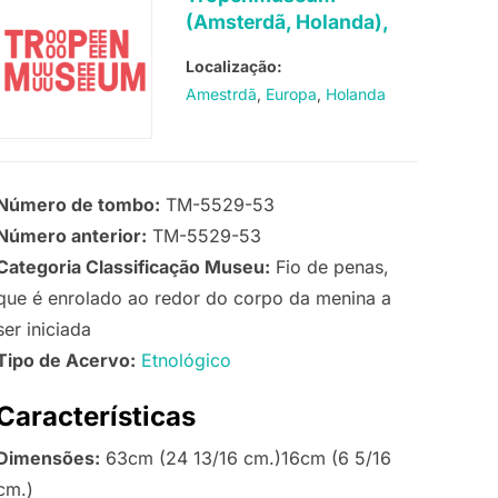
(Amsterdã, Holanda),
Localização:
Amestrdã
Europa
Holanda
Número de tombo:
TM-5529-53
Número anterior:
TM-5529-53
Categoria Classificação Museu:
Fio de penas,
que é enrolado ao redor do corpo da menina a
ser iniciada
Tipo de Acervo:
Etnológico
Características
Dimensões:
63cm (24 13/16 cm.)16cm (6 5/16
cm.)