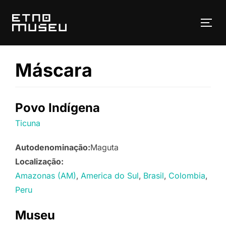
Pular
para
ALT
o
conteúdo
Máscara
Povo Indígena
Ticuna
Autodenominação:
Maguta
Localização:
Amazonas (AM)
America do Sul
Brasil
Colombia
Peru
Museu