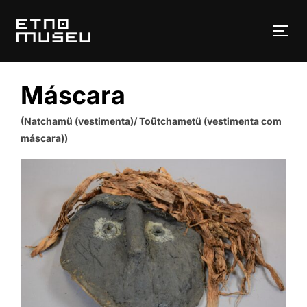
Pular
para
ALT
o
conteúdo
Máscara
(Natchamü (vestimenta)/ Toütchametü (vestimenta com
máscara))