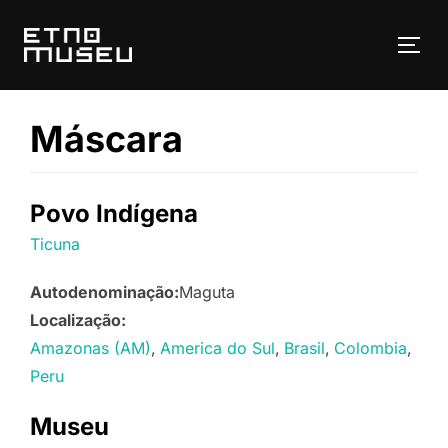
Pular
para
ALT
o
conteúdo
Máscara
Povo Indígena
Ticuna
Autodenominação:
Maguta
Localização:
Amazonas (AM)
America do Sul
Brasil
Colombia
Peru
Museu