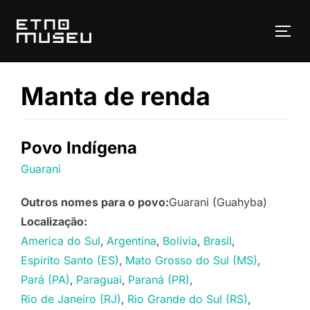
Pular
para
ALT
o
conteúdo
Manta de renda
Povo Indígena
Guarani
Outros nomes para o povo:
Guarani (Guahyba)
Localização:
America do Sul
Argentina
Bolívia
Brasil
Espírito Santo (ES)
Mato Grosso do Sul (MS)
Pará (PA)
Paraguai
Paraná (PR)
Rio de Janeiro (RJ)
Rio Grande do Sul (RS)