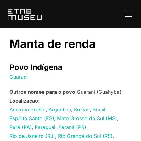
Pular
para
ALT
o
conteúdo
Manta de renda
Povo Indígena
Guarani
Outros nomes para o povo:
Guarani (Guahyba)
Localização:
America do Sul
Argentina
Bolívia
Brasil
Espírito Santo (ES)
Mato Grosso do Sul (MS)
Pará (PA)
Paraguai
Paraná (PR)
Rio de Janeiro (RJ)
Rio Grande do Sul (RS)