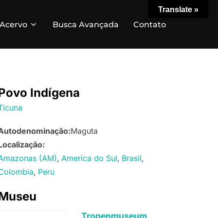
Translate »
Acervo
Busca Avançada
Contato
Povo Indígena
Ticuna
Autodenominação:
Maguta
Localização:
Amazonas (AM)
America do Sul
Brasil
Colombia
Peru
Museu
Tropenmuseum