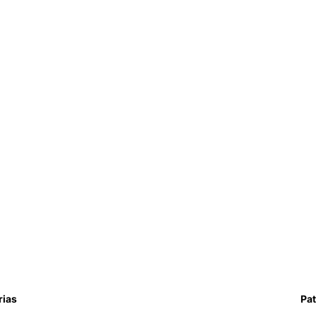
rias
Pat