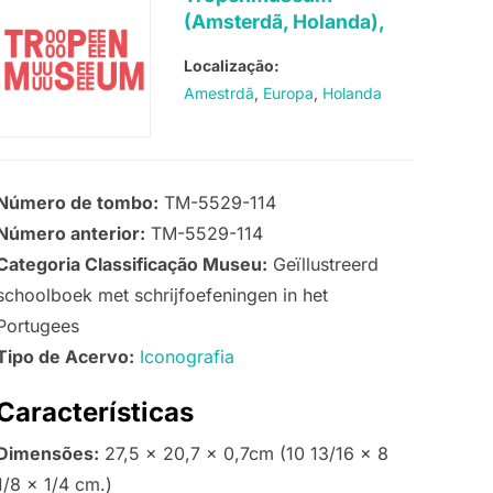
(Amsterdã, Holanda),
Localização:
Amestrdã
Europa
Holanda
Número de tombo:
TM-5529-114
Número anterior:
TM-5529-114
Categoria Classificação Museu:
Geïllustreerd
schoolboek met schrijfoefeningen in het
Portugees
Tipo de Acervo:
Iconografia
Características
Dimensões:
27,5 x 20,7 x 0,7cm (10 13/16 x 8
1/8 x 1/4 cm.)