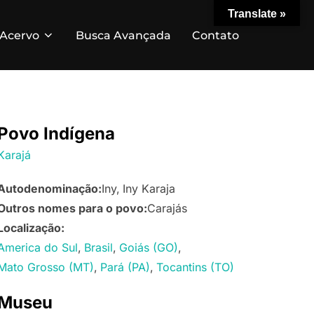
Translate »
Acervo
Busca Avançada
Contato
Povo Indígena
Karajá
Autodenominação:
Iny
Iny Karaja
Outros nomes para o povo:
Carajás
Localização:
America do Sul
Brasil
Goiás (GO)
Mato Grosso (MT)
Pará (PA)
Tocantins (TO)
Museu