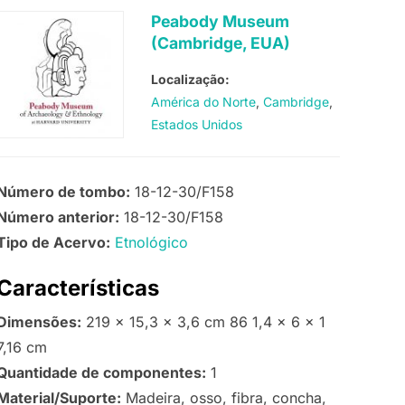
Peabody Museum
(Cambridge, EUA)
Localização:
América do Norte
Cambridge
Estados Unidos
Número de tombo:
18-12-30/F158
Número anterior:
18-12-30/F158
Tipo de Acervo:
Etnológico
Características
Dimensões:
219 x 15,3 x 3,6 cm 86 1,4 x 6 x 1
7,16 cm
Quantidade de componentes:
1
Material/Suporte:
Madeira, osso, fibra, concha,