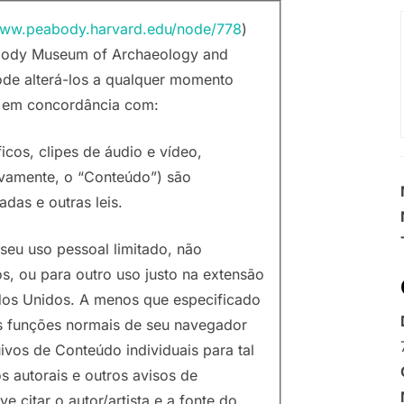
www.peabody.harvard.edu/node/778
)
eabody Museum of Archaeology and
ode alterá-los a qualquer momento
r em concordância com:
ficos, clipes de áudio e vídeo,
ivamente, o “Conteúdo”) são
adas e outras leis.
seu uso pessoal limitado, não
s, ou para outro uso justo na extensão
tados Unidos. A menos que especificado
s funções normais de seu navegador
ivos de Conteúdo individuais para tal
s autorais e outros avisos de
citar o autor/artista e a fonte do