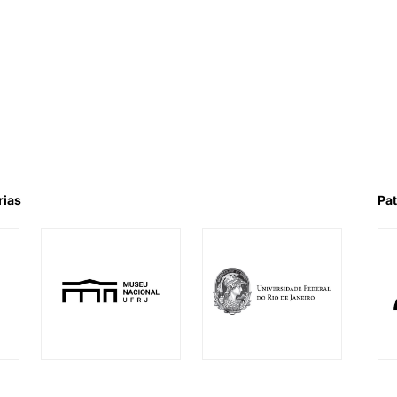
rias
Pat