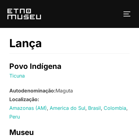
Pular
para
ALT
o
conteúdo
Lança
Povo Indígena
Ticuna
Autodenominação:
Maguta
Localização:
Amazonas (AM)
America do Sul
Brasil
Colombia
Peru
Museu