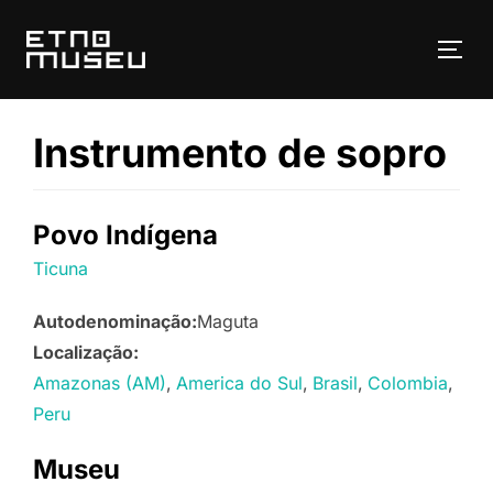
Pular
para
ALT
o
conteúdo
Instrumento de sopro
Povo Indígena
Ticuna
Autodenominação:
Maguta
Localização:
Amazonas (AM)
America do Sul
Brasil
Colombia
Peru
Museu