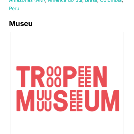
Amazonas (AM)
America do Sul
Brasil
Colombia
Peru
Museu