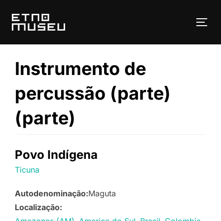
Pular
para
ALT
o
conteúdo
Instrumento de
percussão (parte)
(parte)
Povo Indígena
Ticuna
Autodenominação:
Maguta
Localização: