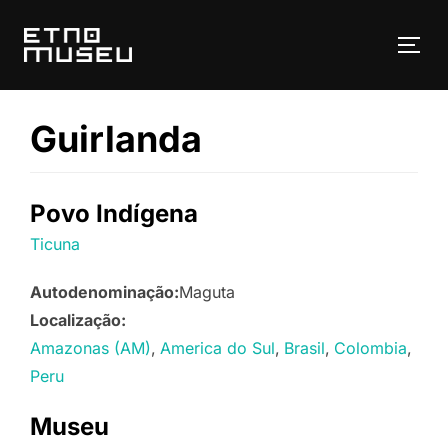
Pular
para
ALT
o
conteúdo
Guirlanda
Povo Indígena
Ticuna
Autodenominação:
Maguta
Localização:
Amazonas (AM)
America do Sul
Brasil
Colombia
Peru
Museu