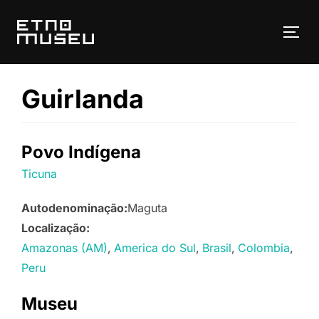
Pular
para
ALT
o
conteúdo
Guirlanda
Povo Indígena
Ticuna
Autodenominação:
Maguta
Localização:
Amazonas (AM)
America do Sul
Brasil
Colombia
Peru
Museu