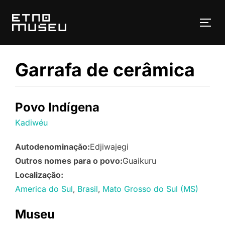
Pular
para
ALT
o
conteúdo
Garrafa de cerâmica
Povo Indígena
Kadiwéu
Autodenominação:
Edjiwajegi
Outros nomes para o povo:
Guaikuru
Localização:
America do Sul
Brasil
Mato Grosso do Sul (MS)
Museu