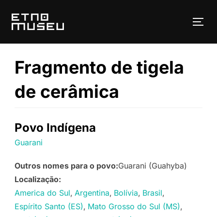
Pular
para
ALT
o
conteúdo
Fragmento de tigela
de cerâmica
Povo Indígena
Guarani
Outros nomes para o povo:
Guarani (Guahyba)
Localização:
America do Sul
Argentina
Bolívia
Brasil
Espírito Santo (ES)
Mato Grosso do Sul (MS)