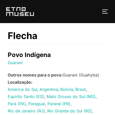
Pular
para
ALT
o
conteúdo
Flecha
Povo Indígena
Guarani
Outros nomes para o povo:
Guarani (Guahyba)
Localização:
America do Sul
Argentina
Bolívia
Brasil
Espírito Santo (ES)
Mato Grosso do Sul (MS)
Pará (PA)
Paraguai
Paraná (PR)
Rio de Janeiro (RJ)
Rio Grande do Sul (RS)