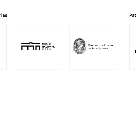
rias
Pat
l