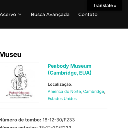
Translate »
Acervo
Busca Avançada
Contato
Museu
Peabody Museum
(Cambridge, EUA)
Localização:
América do Norte
Cambridge
Estados Unidos
Número de tombo:
18-12-30/F233
Número anterior:
18-12-30/F233