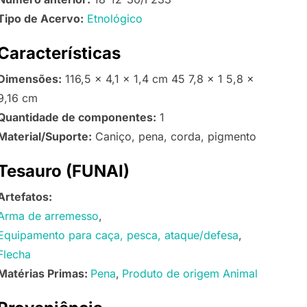
Tipo de Acervo:
Etnológico
Características
Dimensões:
116,5 x 4,1 x 1,4 cm 45 7,8 x 1 5,8 x
9,16 cm
Quantidade de componentes:
1
Material/Suporte:
Caniço, pena, corda, pigmento
Tesauro (FUNAI)
Artefatos:
Arma de arremesso
Equipamento para caça, pesca, ataque/defesa
Flecha
Matérias Primas:
Pena
Produto de origem Animal