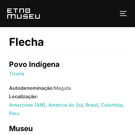
Pular
para
ALT
o
conteúdo
Flecha
Povo Indígena
Ticuna
Autodenominação:
Maguta
Localização:
Amazonas (AM)
America do Sul
Brasil
Colombia
Peru
Museu