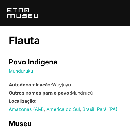
Pular
para
ALT
o
conteúdo
Flauta
Povo Indígena
Munduruku
Autodenominação:
Wuyjuyu
Outros nomes para o povo:
Mundrucû
Localização:
Amazonas (AM)
America do Sul
Brasil
Pará (PA)
Museu