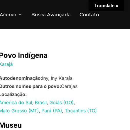
Translate »
Acervo
Busca Avançada
Contato
Povo Indígena
Karajá
Autodenominação:
Iny
Iny Karaja
Outros nomes para o povo:
Carajás
Localização:
America do Sul
Brasil
Goiás (GO)
Mato Grosso (MT)
Pará (PA)
Tocantins (TO)
Museu