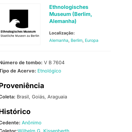
Ethnologisches
Museum (Berlim,
Alemanha)
Localização:
Alemanha
Berlim
Europa
Número de tombo:
V B 7604
Tipo de Acervo:
Etnológico
Proveniência
Coleta:
Brasil, Goiás, Araguaia
Histórico
Cedente:
Anônimo
Coletor:
Wilhelm G. Kissenberth