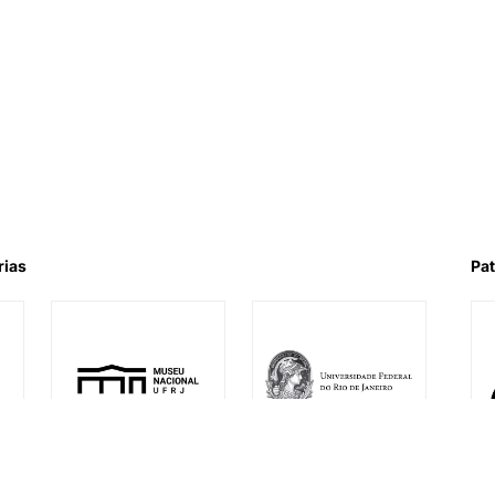
rias
Pat