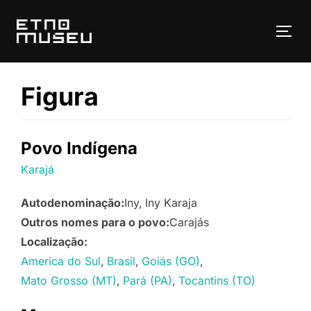
Pular
para
ALT
o
conteúdo
Figura
Povo Indígena
Karajá
Autodenominação:
Iny
Iny Karaja
Outros nomes para o povo:
Carajás
Localização:
America do Sul
Brasil
Goiás (GO)
Mato Grosso (MT)
Pará (PA)
Tocantins (TO)