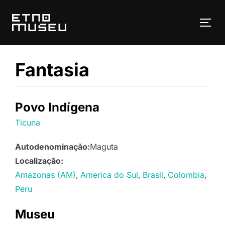
Pular
para
ALT
o
conteúdo
Fantasia
Povo Indígena
Ticuna
Autodenominação:
Maguta
Localização:
Amazonas (AM)
America do Sul
Brasil
Colombia
Peru
Museu